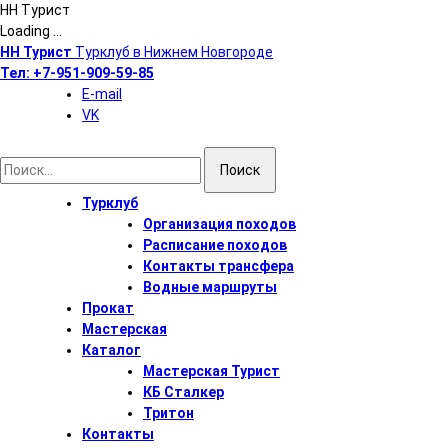
НН Турист
Loading ...
Перейти
НН Турист
Турклуб в Нижнем Новгороде
к
Тел:
+7-951-909-59-85
содержимому
E-mail
VK
Найти:
Турклуб
Организация походов
Расписание походов
Контакты трансфера
Водные маршруты
Прокат
Мастерская
Каталог
Мастерская Турист
КБ Сталкер
Тритон
Контакты