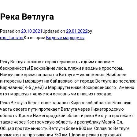
Река Ветлуга
Posted on
20.10.2021
Updated on
29.01.2022
by
ms_turister
Категории:
Водные маршруты
Реку Ветлуга можно охарактеризовать одним словом –
бескрайность! Бескрайние леса, пляжи и водные просторы.
Наилучшее время сплава по Ветлуге – июль месяц. Наиболее
интересныt маршрут на байдарках- от города Ветлуга до поселка
Варнавино( 4-5 дней) и Маршруты ниже Воскресенского . Именно
этот маршруыт является основными в наших походах.
Река Ветлуга берет свое начало в Кировской области. Большую
часть своего пути протекает Ветлуга через Нижегородскую
область. Кроме Нижегородской области река Ветлуга протекает
также через Костромскую область и республику Марий-Эл.
Общая протяженность Ветлуги более 800 км. Сплав по Ветлуге
возможен на протяжении 750 км. Ширина реки в верховьях