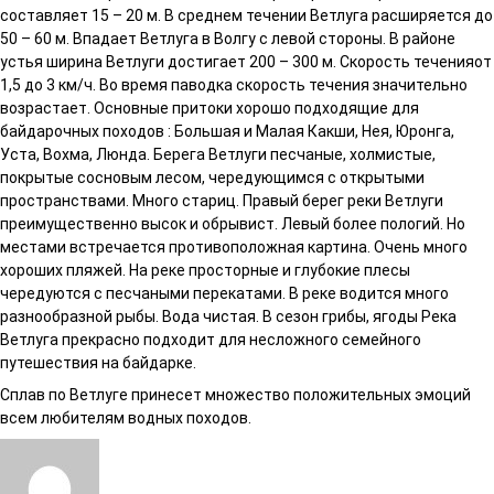
составляет 15 – 20 м. В среднем течении Ветлуга расширяется до
50 – 60 м. Впадает Ветлуга в Волгу с левой стороны. В районе
устья ширина Ветлуги достигает 200 – 300 м. Скорость теченияот
1,5 до 3 км/ч. Во время паводка скорость течения значительно
возрастает. Основные притоки хорошо подходящие для
байдарочных походов : Большая и Малая Какши, Нея, Юронга,
Уста, Вохма, Люнда. Берега Ветлуги песчаные, холмистые,
покрытые сосновым лесом, чередующимся с открытыми
пространствами. Много стариц. Правый берег реки Ветлуги
преимущественно высок и обрывист. Левый более пологий. Но
местами встречается противоположная картина. Очень много
хороших пляжей. На реке просторные и глубокие плесы
чередуются с песчаными перекатами. В реке водится много
разнообразной рыбы. Вода чистая. В сезон грибы, ягоды Река
Ветлуга прекрасно подходит для несложного семейного
путешествия на байдарке.
Сплав по Ветлуге принесет множество положительных эмоций
всем любителям водных походов.