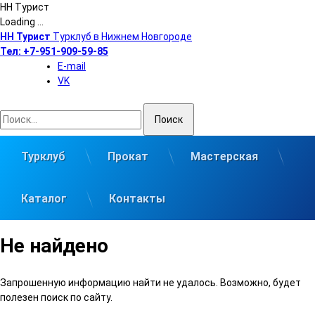
НН Турист
Loading ...
Перейти
НН Турист
Турклуб в Нижнем Новгороде
к
Тел:
+7-951-909-59-85
содержимому
E-mail
VK
Найти:
Турклуб
Прокат
Мастерская
Каталог
Контакты
Не найдено
Запрошенную информацию найти не удалось. Возможно, будет
полезен поиск по сайту.