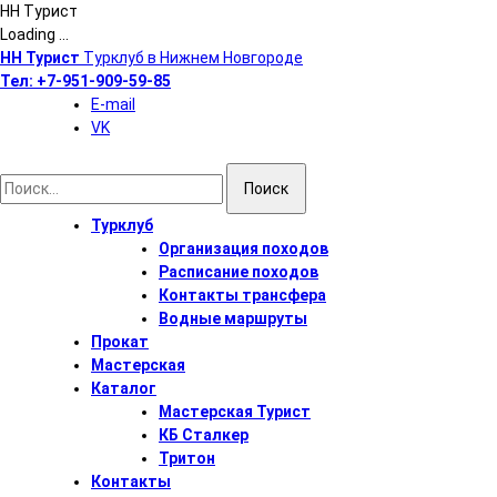
НН Турист
Loading ...
Перейти
НН Турист
Турклуб в Нижнем Новгороде
к
Тел:
+7-951-909-59-85
содержимому
E-mail
VK
Найти:
Турклуб
Организация походов
Расписание походов
Контакты трансфера
Водные маршруты
Прокат
Мастерская
Каталог
Мастерская Турист
КБ Сталкер
Тритон
Контакты