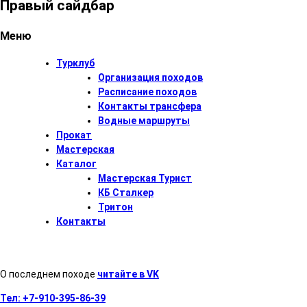
Правый сайдбар
Меню
Турклуб
Организация походов
Расписание походов
Контакты трансфера
Водные маршруты
Прокат
Мастерская
Каталог
Мастерская Турист
КБ Сталкер
Тритон
Контакты
О последнем походе
читайте в VK
Тел:
+7-910-395-86-39